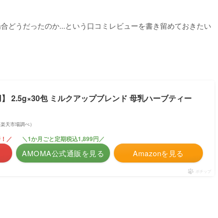
合どうだったのか...という口コミレビューを書き留めておきたい
用】 2.5g×30包 ミルクアップブレンド 母乳ハーブティー
点 | 楽天市場調べ）
倍！／
＼1か月ごと定期税込1,899円／
AMOMA公式通販を見る
Amazonを見る
ポチップ