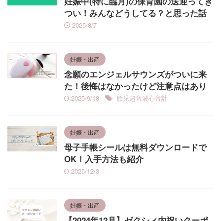
妊娠中(特に臨月)の保育園の送迎ってき
つい！みんなどうしてる？と思った話
2025/8/7
妊娠・出産
念願のエンジェルサウンズがついに来
た！後悔はなかったけど注意点はあり
2025/9/18
胎児超音波心音計
妊娠・出産
母子手帳シールは無料ダウンロードで
OK！入手方法も紹介
2025/12/3
妊娠・出産
【2024年12月】ゼクシィ内祝いクーポ