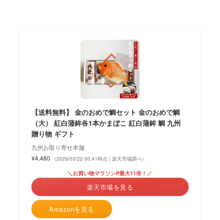
【送料無料】 金のおめで鯛セット 金のおめで鯛
（大） 紅白蒲鉾各1本かまぼこ 紅白蒲鉾 鯛 九州
贈り物 ギフト
九州お取り寄せ本舗
¥4,480
（2026/03/22 00:41時点 | 楽天市場調べ）
＼お買い物マラソンP最大11倍！／
楽天市場を見る
Amazonを見る