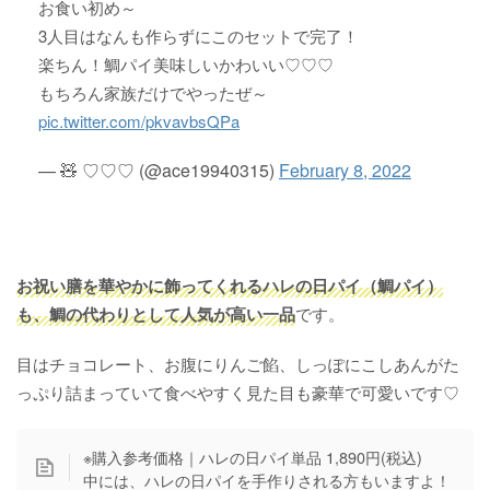
お食い初め～
3人目はなんも作らずにこのセットで完了！
楽ちん！鯛パイ美味しいかわいい♡♡♡
もちろん家族だけでやったぜ～
pic.twitter.com/pkvavbsQPa
— 🧸 ♡♡♡ (@ace19940315)
February 8, 2022
お祝い膳を華やかに飾ってくれるハレの日パイ（鯛パイ）
も、鯛の代わりとして人気が高い一品
です。
目はチョコレート、お腹にりんご餡、しっぽにこしあんがた
っぷり詰まっていて食べやすく見た目も豪華で可愛いです♡
※購入参考価格｜ハレの日パイ単品 1,890円(税込)
中には、ハレの日パイを手作りされる方もいますよ！