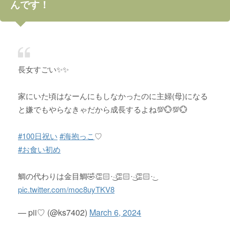
んです！
長女すごい✨✨
家にいた頃はなーんにもしなかったのに主婦(母)になる
と嫌でもやらなきゃだから成長するよね💯💮💯💮
#100日祝い
#海抱っこ
♡
#お食い初め
鯛の代わりは金目鯛🤣👏🏻·͜·👏🏻·͜·👏🏻·͜·
pic.twitter.com/moc8uyTKV8
— pii♡ (@ks7402)
March 6, 2024