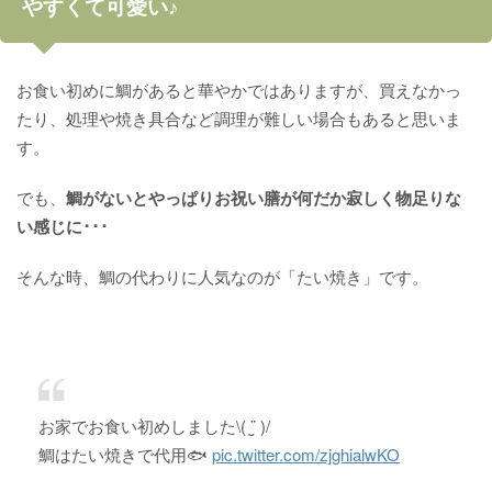
やすくて可愛い♪
お食い初めに鯛があると華やかではありますが、買えなかっ
たり、処理や焼き具合など調理が難しい場合もあると思いま
す。
でも、
鯛がないとやっぱり
お
祝い膳が何だか寂しく物足りな
い感じに･･･
そんな時、鯛の代わりに人気なのが「たい焼き」です。
お家でお食い初めしました\( ¨̮ )/
鯛はたい焼きで代用🐟
pic.twitter.com/zjghialwKO