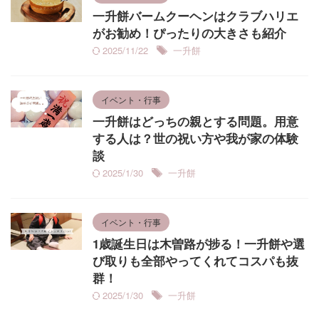
一升餅バームクーヘンはクラブハリエ
がお勧め！ぴったりの大きさも紹介
2025/11/22
一升餅
イベント・行事
一升餅はどっちの親とする問題。用意
する人は？世の祝い方や我が家の体験
談
2025/1/30
一升餅
イベント・行事
1歳誕生日は木曽路が捗る！一升餅や選
び取りも全部やってくれてコスパも抜
群！
2025/1/30
一升餅