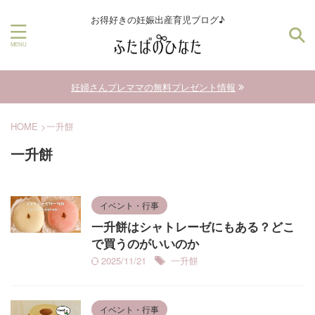
お得好きの妊娠出産育児ブログ♪
妊婦さんプレママの無料プレゼント情報
HOME
>
一升餅
一升餅
イベント・行事
一升餅はシャトレーゼにもある？どこ
で買うのがいいのか
2025/11/21
一升餅
イベント・行事