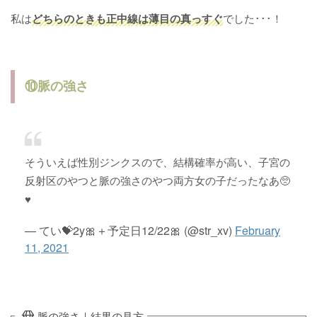
私は
どちらのときも正中線は薄目の真っすぐ
でした･･･！
⑩脈の強さ
そういえば性別ジンクスので、結構確率が高い、子宮の
反射区のやつと脈の強さのやつ両方女の子だったなあ🥺
♥️
— てい💝2y🎀＋予定日12/22🎀 (@str_xv)
February
11, 2021
脈の強さ｜結果の見方