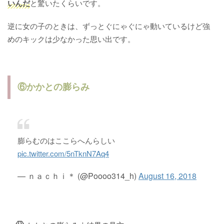
いんだ
と驚いたくらいです。
逆に女の子のときは、ずっとぐにゃぐにゃ動いているけど強
めのキックは少なかった思い出です。
⑥かかとの膨らみ
膨らむのはここらへんらしい
pic.twitter.com/5nTknN7Aq4
— ｎａｃｈｉ＊ (@Poooo314_h)
August 16, 2018