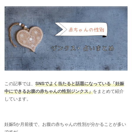
この記事では、
SNSでよく当たると話題になっている「
妊娠
中
に
できる
お腹
の
赤ちゃん
の
性別ジンクス」
をまとめて紹介
しています。
妊娠5か月前後で、お腹の赤ちゃんの性別が分かることが多い
ですが、