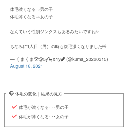
体毛濃くなる→男の子
体毛薄くなる→女の子
なんていう性別ジンクスもあるみたいですね✨
ちなみに1人目（男）の時も腹毛濃くなりました🤣
— くまくま🐻@5y🦕&1y🦖 (@kuma_20220315)
August 18, 2021
体毛の変化｜結果の見方
体毛が濃くなる･･･男の子
体毛が薄くなる･･･女の子