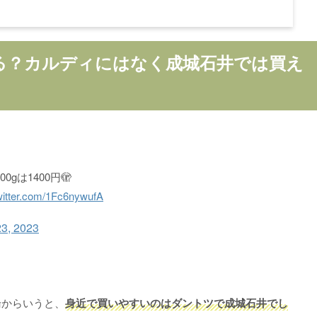
る？カルディにはなく成城石井では買え
は1400円🫣
twitter.com/1Fc6nywufA
23, 2023
論からいうと、
身近で買いやすいのはダントツで成城石井でし