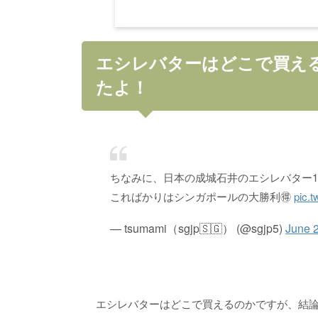
エシレバターはどこで買え
たよ！
ちなみに、日本の成城石井のエシレバター100g
こればかりはシンガポールの大勝利🉐
pic.
— tsumami（sgjp🇸🇬） (@sgjp5)
June 
エシレバターはどこで買えるのかですが、結