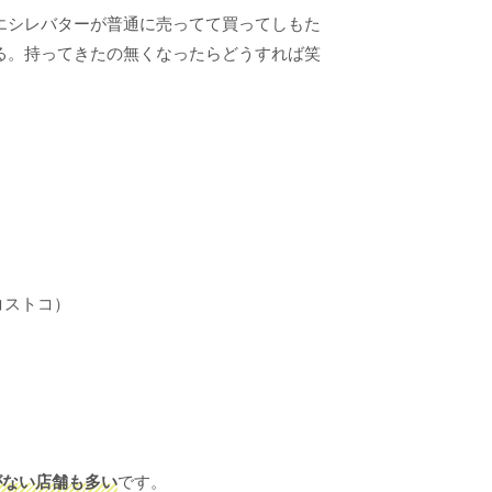
エシレバターが普通に売ってて買ってしもた
る。持ってきたの無くなったらどうすれば笑
コストコ）
がない店舗も多い
です。