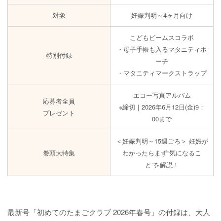
対象
妊娠判明～4ヶ月向け
こどもビームスコラボ
・母子手帳も入るマタニティポ
特別付録
ーチ
・マタニティマークストラップ
エコー写真アルバム
応募者全員
※締切｜2026年6月12日(金)9：
プレゼント
00まで
＜妊娠判明～15週ごろ＞ 妊娠が
巻頭大特集
わかったらまず“気になるこ
と”を解説！
最新号「初めてのたまごクラブ 2026年春号」の付録は、大人