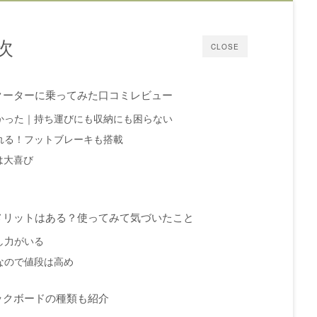
次
CLOSE
クーターに乗ってみた口コミレビュー
かった｜持ち運びにも収納にも困らない
れる！フットブレーキも搭載
は大喜び
メリットはある？使ってみて気づいたこと
し力がいる
なので値段は高め
ックボードの種類も紹介