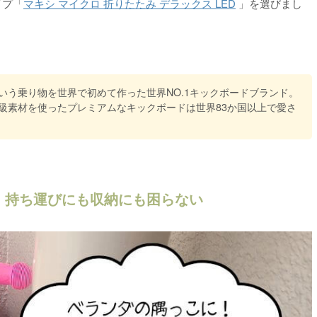
イプ「
マキシ マイクロ 折りたたみ デラックス LED
」を選びまし
いう乗り物を世界で初めて作った世界NO.1キックボードブランド。
級素材を使ったプレミアムなキックボードは世界83か国以上で愛さ
｜持ち運びにも収納にも困らない