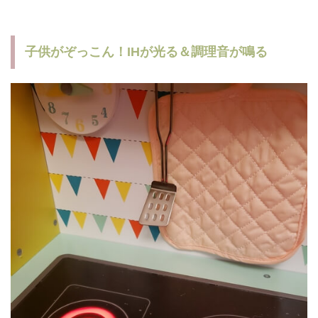
子供がぞっこん！IHが光る＆調理音が鳴る