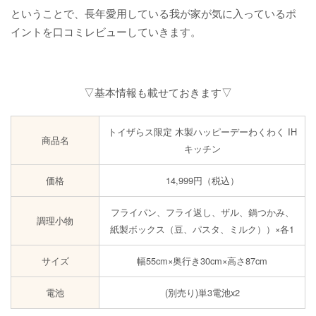
ということで、長年愛用している我が家が気に入っているポ
イントを口コミレビューしていきます。
▽基本情報も載せておきます▽
トイザらス限定 木製ハッピーデーわくわく IH
商品名
キッチン
価格
14,999円（税込）
フライパン、フライ返し、ザル、鍋つかみ、
調理小物
紙製ボックス（豆、パスタ、ミルク））×各1
サイズ
幅55cm×奥行き30cm×高さ87cm
電池
(別売り)単3電池x2