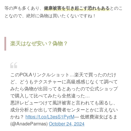
等の声も多くあり、
健康被害を引き起こす恐れもある
とのこ
となので、絶対に偽物は買いたくないですね！
楽天はなぜ安い？偽物？
このPOLAリンクルショット…楽天で買ったのだけ
ど、どうもテクスチャーに高級感感じなくて調べて
みたら偽物が出回ってるとあったので公式ショップ
で購入して比べてみたら全然違った…
悪評レビューつけて風評被害と言われても困るし、
成分分析とか出して消費者センターとかに言えない
かね？
https://t.co/L3esS1PyrM
— 低燃費淑女ぱるま
(@AnadeParmas)
October 24, 2024