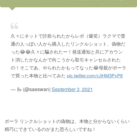
久々にネットで詐欺られたからレポ（爆笑）ラクマで普
通の人っぽい人から購入したリンクルショット、偽物だ
った😂😂久々に騙されたー！発送通知と共にアカウン
ト消したかなんかで向こうから取引キャンセルされた
の！そこであ、やられたかもってなった😂母親がポーラ
で買った本物と比べてみた
pic.twitter.com/rJiHM3PvP8
— 🦢 (@saeswan)
September 3, 2021
ポーラ リンクルショットの偽物は、本物と分からないくらい
精巧にできているのがまた恐ろしいですね！